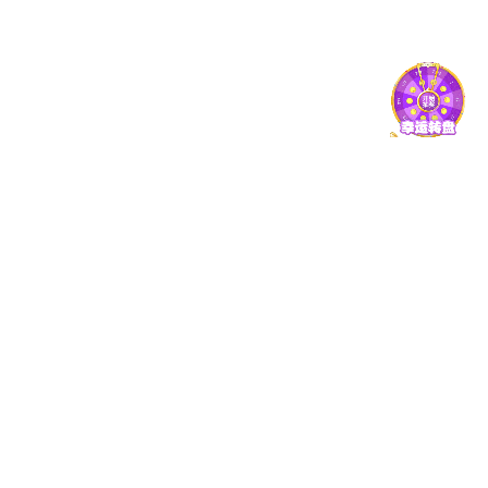
注。
同时，球员经纪人也起到了重要作用，他们不断为其
争取最佳条件，希望能够让弗拉霍维奇在职业生涯中
迎来新的高峰。这种多重因素交织，使得他的需求变
得更加复杂，也给续约谈判带来了不小压力。
3、市场环境影响
当前转会市场环境变化迅速，各大俱乐部之间竞争日
益激烈。在这样的背景下，尤文图斯与弗拉霍维奇之
间关于续约的问题，自然受到了外界多方面因素影
响。一方面，有其他俱乐部展现出了对这位前锋强烈
兴趣，这使得他手中的筹码逐渐增多。
另一方面，由于疫情后的经济复苏，各家俱乐部复苏
状态不同，这也直接影响了他们在转会市场上的表