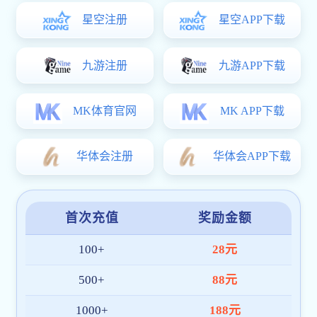
首页
/
体育报道
尤文图斯与弗拉霍维奇的续约谈判目前陷入僵局，双
方在合约条款和球员要求上尚未达成一致。弗拉霍维
奇作为球队的重要前锋，其续约问题不仅关乎球队未
来的战斗力，也引发了媒体和球迷的广泛关注。本文
将从四个方面深入分析这一事件：首先是尤文图斯俱
乐部的立场和意图；其次是弗拉霍维奇个人的需求与
期望；然后探讨市场环境对谈判的影响；最后分析双
方可能采取的策略与后果，通过这些层面更全面地理
解续约谈判中的复杂性。
1、尤文图斯俱乐部立场