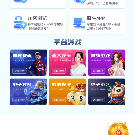
拦截来减少对手进攻威胁。他这种全能型打法，使得
他的存在极大增强了球队整体实力。
2、国米与米兰时期的重要贡献
在国际米兰效力期间，帕斯帮助球队赢得了多个重要
赛事冠军，包括意甲联赛及欧洲冠军联赛等。在这些
比赛中，他不仅仅以个人表现打动了观众，更通过关
键时刻的一传一射影响了比赛走势，为球队争光添
彩。
转会到AC米兰后，帕斯同样延续着自己的辉煌。在这
里，他继续发挥自身优势，带领球队取得佳绩，并成
为更衣室中的核心人物。他与队友之间默契度极高，
总是能够把握住机会，为球队创造更大的胜利可能
性。