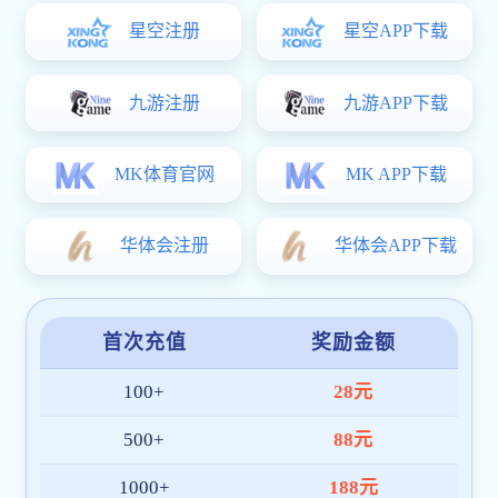
首页
/
体育报道
在意大利足球的历史长河中，有很多传奇球员以卓越
的表现赢得了无数球迷的喜爱。帕斯作为其中一位杰
出的球员，无论是在国际米兰还是在AC米兰效力，都
展现出了非凡的实力和魅力。赞布罗塔对帕斯的盛赞
不仅仅是对其技术水平的肯定，更是对其职业精神和
影响力的认可。本文将从四个方面详细阐述赞布罗塔
对于帕斯的评价，包括帕斯的技术特点、在国米与米
兰期间的重要贡献、他的人格魅力以及在当今足球界
中的地位，最终总结出帕斯为何能够始终如一地闪耀
于绿茵场上的原因。
1、帕斯独特的技术特点