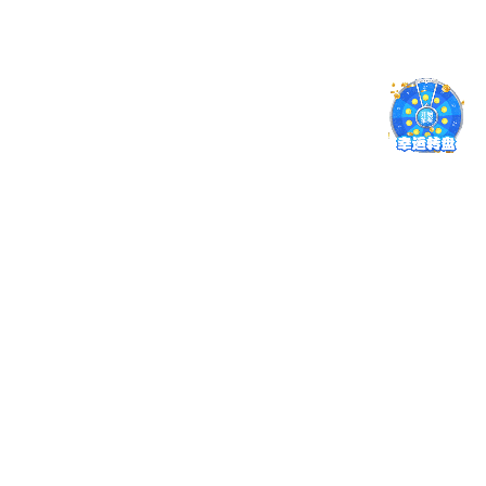
利回归，将为阿森纳提供更丰富的战术选择。因此，
两人的复出不仅是人员上的补充，更是战术层面的优
化。
此外，两位球员都是球队精神领袖，他们重返赛场会
极大提升全队士气。在此前艰难时期，他们一直是更
衣室里的鼓舞力量，对于年轻球员来说亦是一种激
励，让大家更有信心面对接下来的挑战。
3、阿森纳整体阵容变化
随着厄德高特和罗萨德逐渐恢复，阿森纳整体阵容也
面临着重新洗牌的问题。目前，主教练米克尔·阿尔特
塔正在考虑如何最大化利用这两名球员所带来的潜
力。从目前来看，中场位置可能会出现一些变动，以
便为这两位核心留出足够空间发挥其优势。