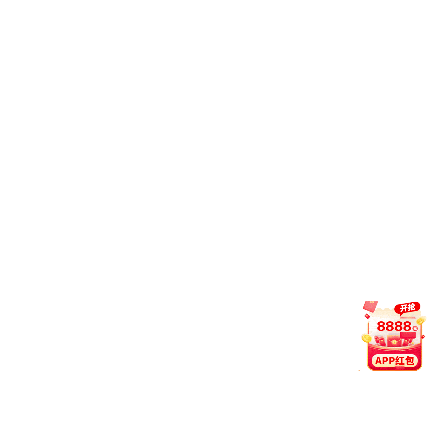
同时，由于他们的位置不同，各自可以带来不同风格
的配合。例如，如果厄德高特搭档现有中场，可以形
成更具创造性的组合，而罗萨德则提供宽度，并增加
边路进攻深度。而且，在防守阶段，两人都有一定责
任感，这意味着球队整体防守也可能因此得到提升。
此外，新引援或年轻小将也会因为这两个主力回归而
受到影响。一方面，他们能够向经验丰富的老将在技
战术上学习；另一方面，也可能面临竞争加剧的问
题。不过，这样良性的竞争必然会促进整个团队水平
提高，有助于长期发展。
4、未来赛程展望
展望接下来的比赛日程，阿森纳将迎来密集而富有挑
战性的赛季末阶段。其中，对阵勒沃库森无疑是一场