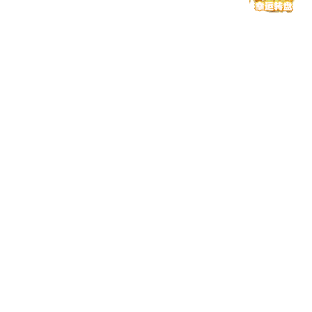
为后续比赛打下坚实基础。
3、团队合作的重要性
篮球是一项高度依赖团队合作的运动，而这正是伦纳
德所强调的重要一点。他指出，即便个人能力再强，
也无法单靠一个人赢得比赛。因此，在整支快船队
中，每位球员都扮演着不可或缺的位置。在多个场合
中，他们互相支持，共同成长。
尤其是在遇到困难时，全队上下团结一致，相互鼓
励，为彼此打气。这种凝聚力让他们能够共同克服障
碍，实现目标。同时，快速传导的信息流动让每个成
员都能及时调整自己的位置与角色，以适应不断变化
的比赛形势。
此外，切实有效地培养新人也是团队合作的重要组成