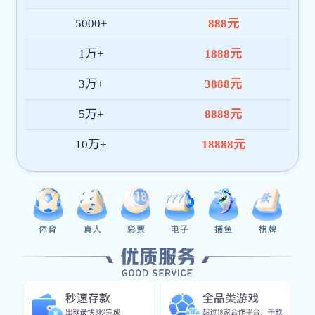
本赛季开始之际，快船队展示出了令人瞩目的竞技状
态。在首场比赛中，球队以绝对优势战胜对手，这为
接下来的赛事奠定了良好的基础。伦纳德提到，这段
时间球员们都保持着极高的竞争意识，每个人都在努
力提升自己的技术水平，以迎接新赛季的挑战。
这种强劲开局不仅体现在比分上，也反映在球队整体
协作上。快船队通过高效的进攻和严密的防守，在场
上形成了一种独特的化学反应。伦纳德强调，团队之
间默契配合的重要性，使得每位球员都能发挥出自己
的最佳水平，从而增强了整体实力。
此外，教练组对于战术布置也起到了关键作用。他们
根据不同对手制定相应策略，为球员提供充分支持。